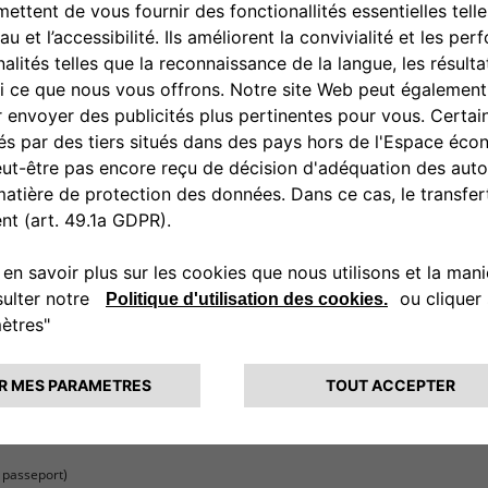
pas à nous contacter pour que nous puissions vous donner une estimation de repris
r juste valeur.
t à tort les emails de Fiat comme des spams. Dans ce cas, nous vous invitons à co
 recevez pas votre email d’estimation, n’hésitez pas à nous contacter en laissa
 en ligne, vous choisissez votre point de vente Fiat. Soit ce dernier vous contact
Z-VOUS ?
 vous veniez avec votre véhicule, muni des documents suivants :
u passeport)