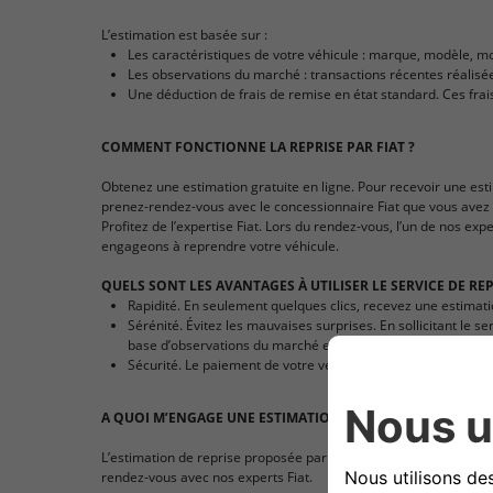
L’estimation est basée sur :
Les caractéristiques de votre véhicule : marque, modèle, moto
Les observations du marché : transactions récentes réalisé
Une déduction de frais de remise en état standard. Ces frais 
COMMENT FONCTIONNE LA REPRISE PAR FIAT ?
Obtenez une estimation gratuite en ligne. Pour recevoir une est
prenez-rendez-vous avec le concessionnaire Fiat que vous avez 
Profitez de l’expertise Fiat. Lors du rendez-vous, l’un de nos e
engageons à reprendre votre véhicule.
QUELS SONT LES AVANTAGES À UTILISER LE SERVICE DE REPR
Rapidité. En seulement quelques clics, recevez une estimati
Sérénité. Évitez les mauvaises surprises. En sollicitant le s
base d’observations du marché et des transactions récente
Sécurité. Le paiement de votre véhicule est garanti et sécur
A QUOI M’ENGAGE UNE ESTIMATION DE REPRISE ?
L’estimation de reprise proposée par Fiat est sans engagement.
rendez-vous avec nos experts Fiat.