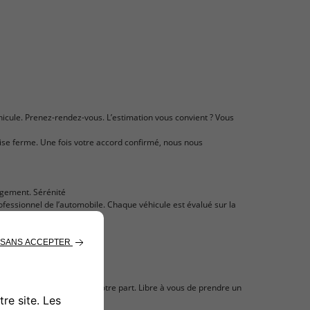
hicule. Prenez-rendez-vous. L’estimation vous convient ? Vous
prise ferme. Une fois votre accord confirmé, nous nous
gagement. Sérénité
rofessionnel de l’automobile. Chaque véhicule est évalué sur la
aire Fiat.
tion sans engagement de votre part. Libre à vous de prendre un