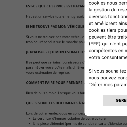
EST-CE QUE CE SERVICE EST PAYANT ?
Fiat est un service totalement gratuit pour vous.
JE NE TROUVE PAS MON VÉHICULE SUR LE SITE
Si vous ne trouvez pas votre véhicule sur notre site, n’hésitez 
trop peu répandus sur le marché pour pouvoir être estimés à leu
JE N’AI PAS REÇU MON ESTIMATION PAR EMAIL
Il se peut que certains fournisseurs d’adresses e-mail identifien
paramétrer votre boîte mails différemment. Si toutefois vous ne
votre estimation de reprise.
COMMENT FAIRE POUR PRENDRE UN RENDEZ-VOUS ?
Rien de plus simple. Lorsque vous faites une demande d’estimation
QUELS SONT LES DOCUMENTS À APPORTER LORS DU RENDE
Lors de votre rendez-vous en concession, il est souhaitable que
Le certificat d'immatriculation de votre voiture
Une pièce d’identité (permis de conduire, carte d’identité o