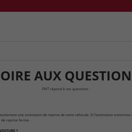
FOIRE AUX QUESTION
FIAT répond à vos questions :
atuitement une estimation de reprise de votre véhicule. Si l’estimation transmise
e de reprise ferme.
VOITURE ?