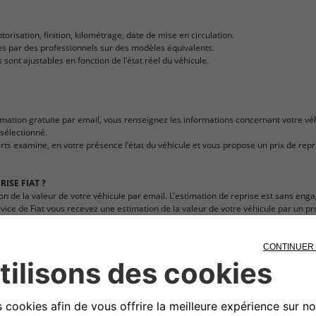
risation, finition, kilométrage, date de mise en circulation.
es par des professionnels sur des modèles équivalents.
sont ajustables en fonction de l’état réel du véhicule.
imation gratuite par email, vous renseignez les informations concernant votre vé
sélectionné.
xperts examine, en votre présence l’état du véhicule et vous propose un prix de re
ISE FIAT ?
on de la valeur de votre véhicule par email. L’estimation de reprise est sans en
ervice de Fiat vous recevez une estimation de la valeur de votre véhicule par un p
s.
isé. Lors de la transaction, le paiement du véhicule est assuré par un concessionn
 Vous recevrez gratuitement notre proposition sous 24h les jours ouvrés. Estima