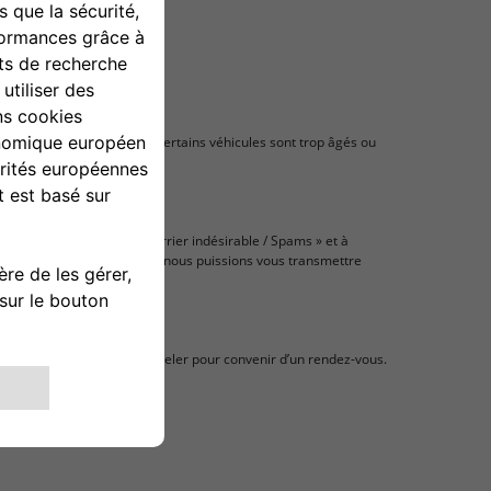
e personnalisée. A noter, certains véhicules sont trop âgés ou
nsulter votre dossier « Courrier indésirable / Spams » et à
nt vos coordonnées pour que nous puissions vous transmettre
e, soit libre à vous de l’appeler pour convenir d’un rendez-vous.